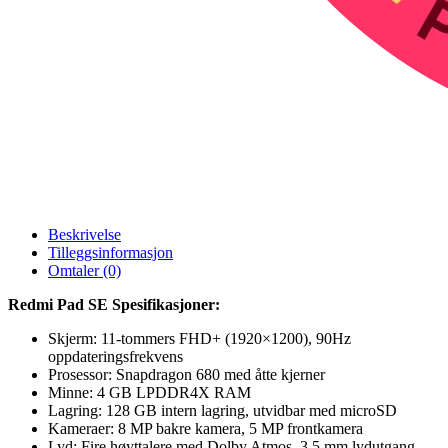
Beskrivelse
Tilleggsinformasjon
Omtaler (0)
Redmi Pad SE Spesifikasjoner:
Skjerm: 11-tommers FHD+ (1920×1200), 90Hz
oppdateringsfrekvens
Prosessor: Snapdragon 680 med åtte kjerner
Minne: 4 GB LPDDR4X RAM
Lagring: 128 GB intern lagring, utvidbar med microSD
Kameraer: 8 MP bakre kamera, 5 MP frontkamera
Lyd: Fire høyttalere med Dolby Atmos, 3,5 mm lydutgang