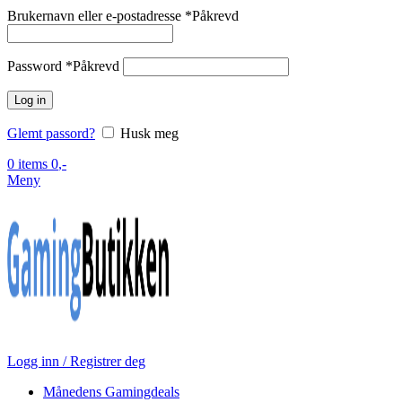
Brukernavn eller e-postadresse
*
Påkrevd
Password
*
Påkrevd
Log in
Glemt passord?
Husk meg
0
items
0
,-
Meny
Logg inn / Registrer deg
Månedens Gamingdeals