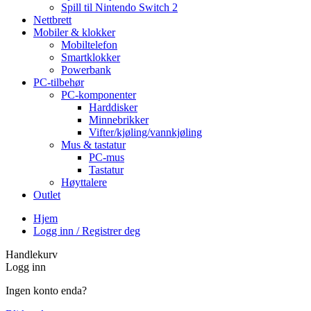
Spill til Nintendo Switch 2
Nettbrett
Mobiler & klokker
Mobiltelefon
Smartklokker
Powerbank
PC-tilbehør
PC-komponenter
Harddisker
Minnebrikker
Vifter/kjøling/vannkjøling
Mus & tastatur
PC-mus
Tastatur
Høyttalere
Outlet
Hjem
Logg inn / Registrer deg
Handlekurv
Logg inn
Ingen konto enda?