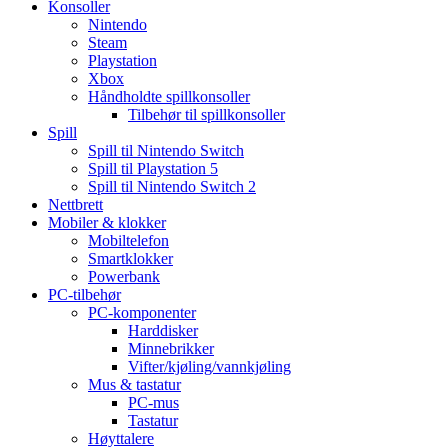
Konsoller
Nintendo
Steam
Playstation
Xbox
Håndholdte spillkonsoller
Tilbehør til spillkonsoller
Spill
Spill til Nintendo Switch
Spill til Playstation 5
Spill til Nintendo Switch 2
Nettbrett
Mobiler & klokker
Mobiltelefon
Smartklokker
Powerbank
PC-tilbehør
PC-komponenter
Harddisker
Minnebrikker
Vifter/kjøling/vannkjøling
Mus & tastatur
PC-mus
Tastatur
Høyttalere