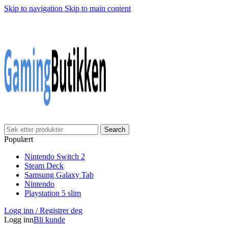
Skip to navigation
Skip to main content
Klarna Checkout
Gratis frakt over 999,-
✓
✓
✓
30 dager åpnet kjøp
Gratis frakt over 999,-
✓
Search
Populært
Nintendo Switch 2
Steam Deck
Samsung Galaxy Tab
Nintendo
Playstation 5 slim
Logg inn / Registrer deg
Logg inn
Bli kunde