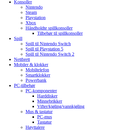
Konsoller
Nintendo
Steam
Playstation
Xbox
Håndholdte spillkonsoller
Tilbehør til spillkonsoller
Spill
Spill til Nintendo Switch
Spill til Playstation 5
Spill til Nintendo Switch 2
Nettbrett
Mobiler & klokker
Mobiltelefon
Smartklokker
Powerbank
PC-tilbehør
PC-komponenter
Harddisker
Minnebrikker
Vifter/kjøling/vannkjøling
Mus & tastatur
PC-mus
Tastatur
Høyttalere