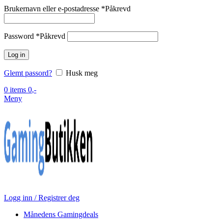
Brukernavn eller e-postadresse
*
Påkrevd
Password
*
Påkrevd
Log in
Glemt passord?
Husk meg
0
items
0
,-
Meny
Logg inn / Registrer deg
Månedens Gamingdeals