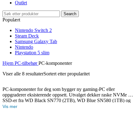
Outlet
Search
Populært
Nintendo Switch 2
Steam Deck
Samsung Galaxy Tab
Nintendo
Playstation 5 slim
Hjem
PC-tilbehør
PC-komponenter
Viser alle 8 resultater
Sortert etter propularitet
PC-komponenter for deg som bygger ny gaming-PC eller
oppgraderer eksisterende oppsett. Utvalget dekker raske NVMe M.2
SSD-er fra WD Black SN770 (2TB), WD Blue SN580 (1TB) og
Kingston NV2 (1TB) for kortere lastetider og mer plass til spill. På
Vis mer
RAM-siden tilbyr vi G.Skill Trident Z5 Neo DDR5 6000MHz
32GB for moderne plattformer, samt G.Skill Aegis DDR4
3200MHz 2x16GB-kit for eldre systemer. For kjøling har vi CPU-
kjølere fra Be Quiet! Dark Rock Pro 5 og Pure Rock 2 Black, samt
Corsair iCUE LINK QX140 RGB 140mm kabinettvifte for bedre