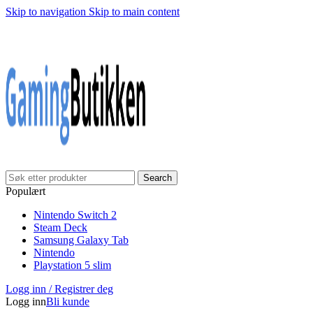
Skip to navigation
Skip to main content
Klarna Checkout
Gratis frakt over 999,-
✓
✓
✓
30 dager åpnet kjøp
Gratis frakt over 999,-
✓
Search
Populært
Nintendo Switch 2
Steam Deck
Samsung Galaxy Tab
Nintendo
Playstation 5 slim
Logg inn / Registrer deg
Logg inn
Bli kunde