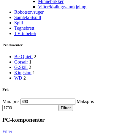
Minnebrikker
Vifter/kjøling/vannkjøling
Robotstøvsuger
Samlekortspill
Spill
Tegnebrett
TV-tilbehør
Produsenter
Be Quiet!
2
Corsair
1
G.Skill
2
Kingston
1
WD
2
Pris
Min. pris
Makspris
Filtrer
PC-komponenter
Filter