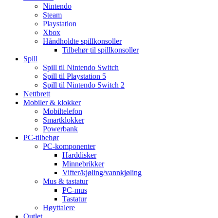
Nintendo
Steam
Playstation
Xbox
Håndholdte spillkonsoller
Tilbehør til spillkonsoller
Spill
Spill til Nintendo Switch
Spill til Playstation 5
Spill til Nintendo Switch 2
Nettbrett
Mobiler & klokker
Mobiltelefon
Smartklokker
Powerbank
PC-tilbehør
PC-komponenter
Harddisker
Minnebrikker
Vifter/kjøling/vannkjøling
Mus & tastatur
PC-mus
Tastatur
Høyttalere
Outlet