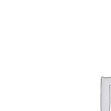
luftstrøm og RGB-belysning. Enten du oppgraderer SSD, øker
RAM-kapasiteten eller forbedrer kjølingen, finner du komponentene
du trenger her.