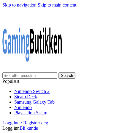
Skip to navigation
Skip to main content
Klarna Checkout
Gratis frakt over 999,-
✓
✓
✓
30 dager åpnet kjøp
Gratis frakt over 999,-
✓
Search
Populært
Nintendo Switch 2
Steam Deck
Samsung Galaxy Tab
Nintendo
Playstation 5 slim
Logg inn / Registrer deg
Logg inn
Bli kunde