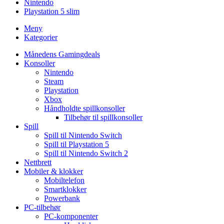
Nintendo
Playstation 5 slim
Meny
Kategorier
Månedens Gamingdeals
Konsoller
Nintendo
Steam
Playstation
Xbox
Håndholdte spillkonsoller
Tilbehør til spillkonsoller
Spill
Spill til Nintendo Switch
Spill til Playstation 5
Spill til Nintendo Switch 2
Nettbrett
Mobiler & klokker
Mobiltelefon
Smartklokker
Powerbank
PC-tilbehør
PC-komponenter