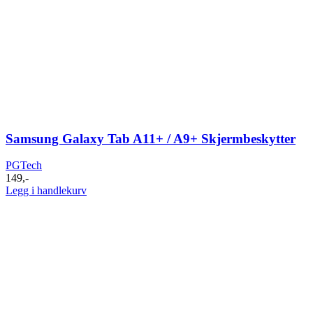
Samsung Galaxy Tab A11+ / A9+ Skjermbeskytter
PGTech
149
,-
Legg i handlekurv