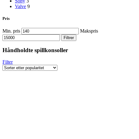
Sony
3
Valve
9
Pris
Min. pris
Makspris
Filtrer
Håndholdte spillkonsoller
Filter