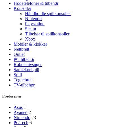
budsjett.
Hodetelefoner & tilbehør
Konsoller
Håndholdte spillkonsoller
Nintendo
Playstation
Steam
Tilbehør til spillkonsoller
Xbox
Mobiler & klokker
Nettbrett
Outlet
PC-tilbehør
Robotstøvsuger
Samlekortspill
Spill
Tegnebrett
TV-tilbehør
Produsenter
Asus
1
Ayaneo
2
Nintendo
23
PGTech
6