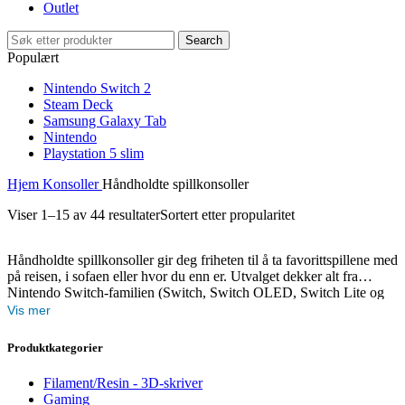
Outlet
Search
Populært
Nintendo Switch 2
Steam Deck
Samsung Galaxy Tab
Nintendo
Playstation 5 slim
Hjem
Konsoller
Håndholdte spillkonsoller
Viser 1–15 av 44 resultater
Sortert etter propularitet
Håndholdte spillkonsoller gir deg friheten til å ta favorittspillene med
på reisen, i sofaen eller hvor du enn er. Utvalget dekker alt fra
Nintendo Switch-familien (Switch, Switch OLED, Switch Lite og
den nye Switch 2 med Mario Kart World Bundle) til kraftige
Vis mer
bærbare PC-håndholdte som Valve Steam Deck OLED og Asus
ROG Ally, samt Sony PlayStation Portal for remote play mot PS5.
Produktkategorier
Enten du vil spille Nintendo-eksklusiver som Mario og Zelda,
AAA-titler via Steam-biblioteket ditt, eller fortsette PS5-spillene på
Filament/Resin - 3D-skriver
farten, finner du den håndholdte konsollen som passer ditt behov og
Gaming