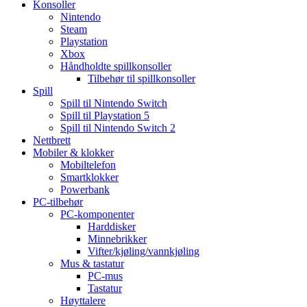
Konsoller
Nintendo
Steam
Playstation
Xbox
Håndholdte spillkonsoller
Tilbehør til spillkonsoller
Spill
Spill til Nintendo Switch
Spill til Playstation 5
Spill til Nintendo Switch 2
Nettbrett
Mobiler & klokker
Mobiltelefon
Smartklokker
Powerbank
PC-tilbehør
PC-komponenter
Harddisker
Minnebrikker
Vifter/kjøling/vannkjøling
Mus & tastatur
PC-mus
Tastatur
Høyttalere