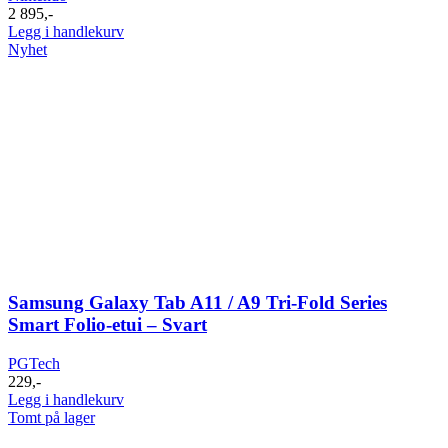
2 895
,-
Legg i handlekurv
Nyhet
Samsung Galaxy Tab A11 / A9 Tri-Fold Series
Smart Folio-etui – Svart
PGTech
229
,-
Legg i handlekurv
Tomt på lager