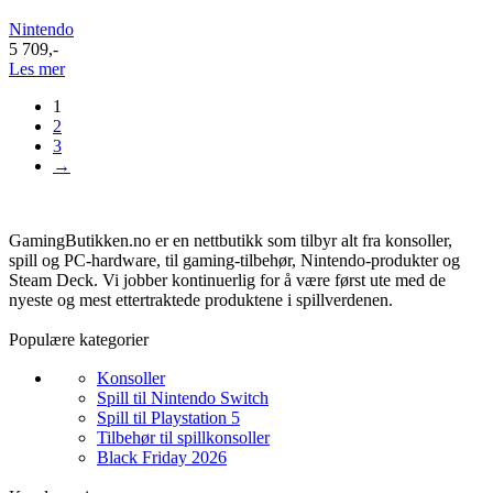
Nintendo
5 709
,-
Les mer
1
2
3
→
GamingButikken.no er en nettbutikk som tilbyr alt fra konsoller,
spill og PC-hardware, til gaming-tilbehør, Nintendo-produkter og
Steam Deck. Vi jobber kontinuerlig for å være først ute med de
nyeste og mest ettertraktede produktene i spillverdenen.
Populære kategorier
Konsoller
Spill til Nintendo Switch
Spill til Playstation 5
Tilbehør til spillkonsoller
Black Friday 2026