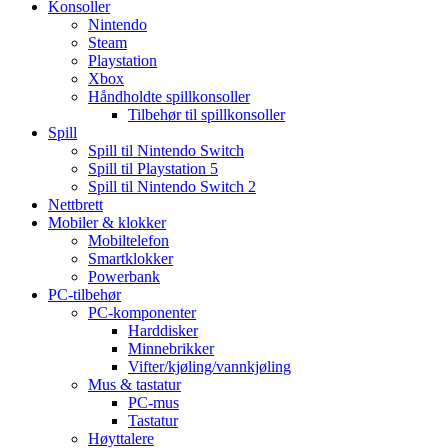
Konsoller
Nintendo
Steam
Playstation
Xbox
Håndholdte spillkonsoller
Tilbehør til spillkonsoller
Spill
Spill til Nintendo Switch
Spill til Playstation 5
Spill til Nintendo Switch 2
Nettbrett
Mobiler & klokker
Mobiltelefon
Smartklokker
Powerbank
PC-tilbehør
PC-komponenter
Harddisker
Minnebrikker
Vifter/kjøling/vannkjøling
Mus & tastatur
PC-mus
Tastatur
Høyttalere