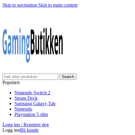
Skip to navigation
Skip to main content
Klarna Checkout
Gratis frakt over 999,-
✓
✓
✓
30 dager åpnet kjøp
Gratis frakt over 999,-
✓
Search
Populært
Nintendo Switch 2
Steam Deck
Samsung Galaxy Tab
Nintendo
Playstation 5 slim
Logg inn / Registrer deg
Logg inn
Bli kunde