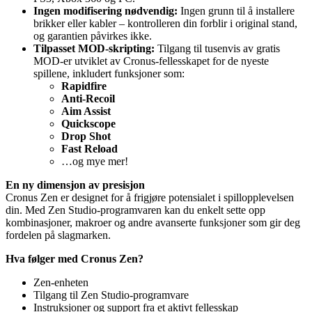
Ingen modifisering nødvendig:
Ingen grunn til å installere
brikker eller kabler – kontrolleren din forblir i original stand,
og garantien påvirkes ikke.
Tilpasset MOD-skripting:
Tilgang til tusenvis av gratis
MOD-er utviklet av Cronus-fellesskapet for de nyeste
spillene, inkludert funksjoner som:
Rapidfire
Anti-Recoil
Aim Assist
Quickscope
Drop Shot
Fast Reload
…og mye mer!
En ny dimensjon av presisjon
Cronus Zen er designet for å frigjøre potensialet i spillopplevelsen
din. Med Zen Studio-programvaren kan du enkelt sette opp
kombinasjoner, makroer og andre avanserte funksjoner som gir deg
fordelen på slagmarken.
Hva følger med Cronus Zen?
Zen-enheten
Tilgang til Zen Studio-programvare
Instruksjoner og support fra et aktivt fellesskap