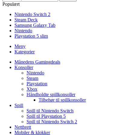
Populært
Nintendo Switch 2
Steam Deck
Samsung Galaxy Tab
Nintendo
Playstation 5 slim
Meny
Kategorier
Månedens Gamingdeals
Konsoller
Nintendo
Steam
Playstation
Xbox
Håndholdte spillkonsoller
Tilbehør til spillkonsoller
Spill
Spill til Nintendo Switch
Spill til Playstation 5
Spill til Nintendo Switch 2
Nettbrett
Mobiler & klokker