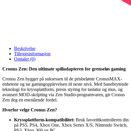
Beskrivelse
Tilleggsinformasjon
Omtaler (0)
Cronus Zen: Den ultimate spilladapteren for grenseløs gaming
Cronus Zen bygger på suksessen til de prisbelønte CronusMAX-
enhetene og tar gamingopplevelsen til neste nivå. Med banebrytende
teknologi for kryssplattform, presis styring for tastatur og mus, og
avansert MOD-skripting via Zen Studio-programvaren, gir Cronus
Zen deg en enestående fordel.
Hvorfor velge Cronus Zen?
Kryssplattform-kompatibilitet:
Bruk favorittkontrolleren din
på PS5, PS4, Xbox One, Xbox Series X/S, Nintendo Switch,
PS3, Xbox 360 og PC.