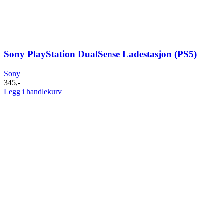
Sony PlayStation DualSense Ladestasjon (PS5)
Sony
345
,-
Legg i handlekurv