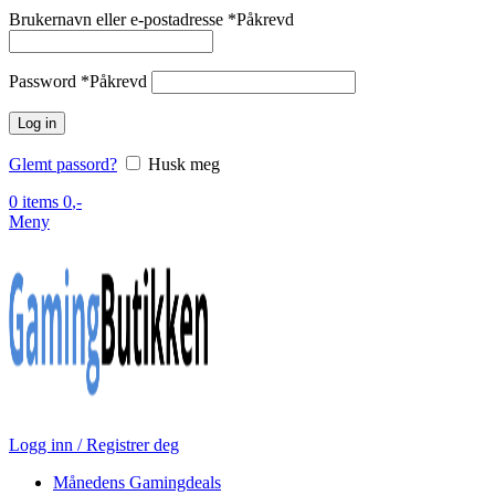
Brukernavn eller e-postadresse
*
Påkrevd
Password
*
Påkrevd
Log in
Glemt passord?
Husk meg
0
items
0
,-
Meny
Logg inn / Registrer deg
Månedens Gamingdeals