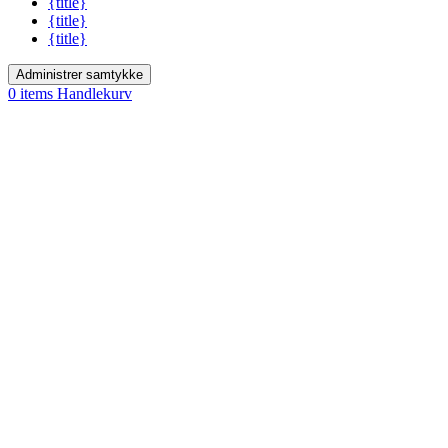
{title}
{title}
{title}
Administrer samtykke
0
items
Handlekurv