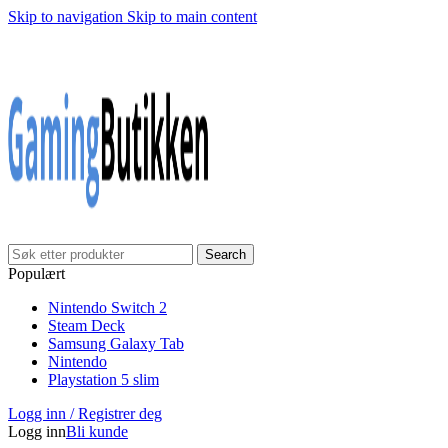
Skip to navigation
Skip to main content
Klarna Checkout
Gratis frakt over 999,-
✓
✓
✓
30 dager åpnet kjøp
Gratis frakt over 999,-
✓
Search
Populært
Nintendo Switch 2
Steam Deck
Samsung Galaxy Tab
Nintendo
Playstation 5 slim
Logg inn / Registrer deg
Logg inn
Bli kunde