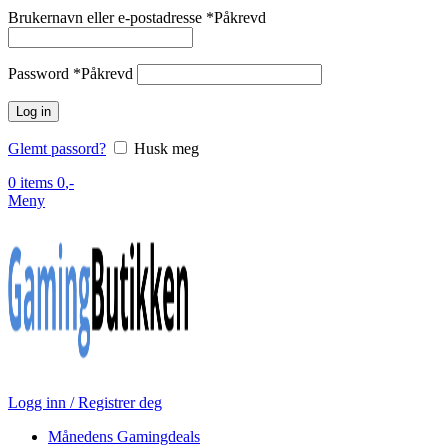
Brukernavn eller e-postadresse
*
Påkrevd
Password
*
Påkrevd
Log in
Glemt passord?
Husk meg
0
items
0
,-
Meny
Logg inn / Registrer deg
Månedens Gamingdeals