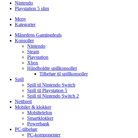
Nintendo
Playstation 5 slim
Meny
Kategorier
Månedens Gamingdeals
Konsoller
Nintendo
Steam
Playstation
Xbox
Håndholdte spillkonsoller
Tilbehør til spillkonsoller
Spill
Spill til Nintendo Switch
Spill til Playstation 5
Spill til Nintendo Switch 2
Nettbrett
Mobiler & klokker
Mobiltelefon
Smartklokker
Powerbank
PC-tilbehør
PC-komponenter