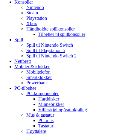
Konsoller
Nintendo
Steam
Playstation
Xbox
Håndholdte spillkonsoller
Tilbehør til spillkonsoller
Spill
Spill til Nintendo Switch
Spill til Playstation 5
Spill til Nintendo Switch 2
Nettbrett
Mobiler & klokker
Mobiltelefon
Smartklokker
Powerbank
PC-tilbehør
PC-komponenter
Harddisker
Minnebrikker
Vifter/kjøling/vannkjøling
Mus & tastatur
PC-mus
Tastatur
Høyttalere