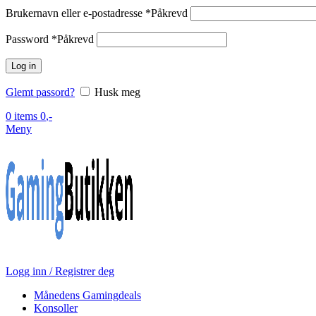
Brukernavn eller e-postadresse
*
Påkrevd
Password
*
Påkrevd
Log in
Glemt passord?
Husk meg
0
items
0
,-
Meny
Logg inn / Registrer deg
Månedens Gamingdeals
Konsoller