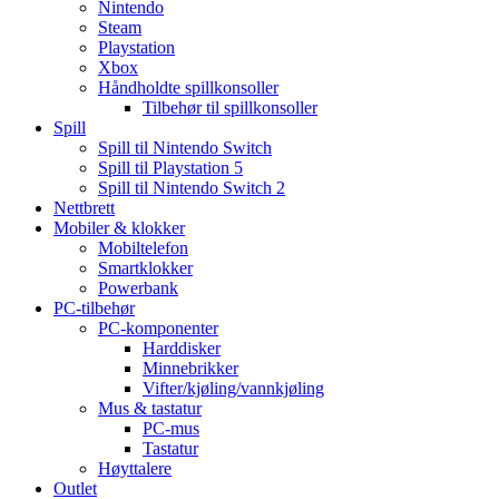
Nintendo
Steam
Playstation
Xbox
Håndholdte spillkonsoller
Tilbehør til spillkonsoller
Spill
Spill til Nintendo Switch
Spill til Playstation 5
Spill til Nintendo Switch 2
Nettbrett
Mobiler & klokker
Mobiltelefon
Smartklokker
Powerbank
PC-tilbehør
PC-komponenter
Harddisker
Minnebrikker
Vifter/kjøling/vannkjøling
Mus & tastatur
PC-mus
Tastatur
Høyttalere
Outlet