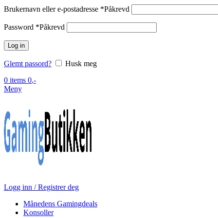
Brukernavn eller e-postadresse
*
Påkrevd
Password
*
Påkrevd
Log in
Glemt passord?
Husk meg
0
items
0
,-
Meny
Logg inn / Registrer deg
Månedens Gamingdeals
Konsoller