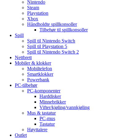
Nintendo
Steam
Playstation
Xbox
Håndholdte spillkonsoller
Tilbehør til spillkonsoller
Spill
Spill til Nintendo Switch
Spill til Playstation 5
Spill til Nintendo Switch 2
Nettbrett
Mobiler & klokker
Mobiltelefon
Smartklokker
Powerbank
PC-tilbehør
PC-komponenter
Harddisker
Minnebrikker
Vifter/kjøling/vannkjøling
Mus & tastatur
PC-mus
Tastatur
Høyttalere
Outlet