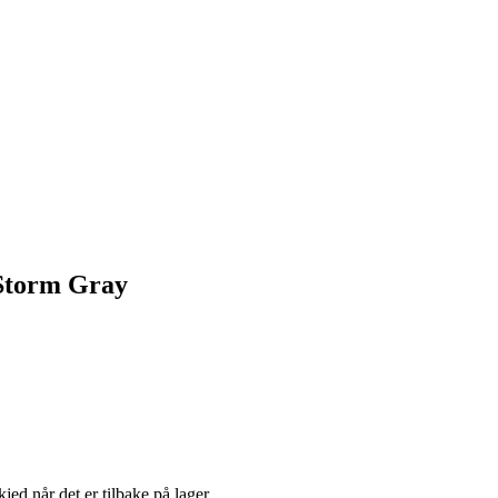
Storm Gray
jed når det er tilbake på lager.