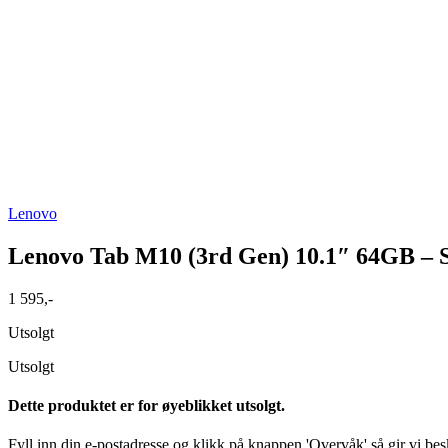
Lenovo
Lenovo Tab M10 (3rd Gen) 10.1″ 64GB – 
1 595
,-
Utsolgt
Utsolgt
Dette produktet er for øyeblikket utsolgt.
Fyll inn din e-postadresse og klikk på knappen 'Overvåk' så gir vi besk