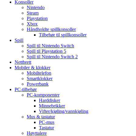
Konsoller
Nintendo
Steam
Playstation
Xbox
Håndholdte spillkonsoller
Tilbehør til spillkonsoller
Spill
Spill til Nintendo Switch
Spill til Playstation 5
Spill til Nintendo Switch 2
Nettbrett
Mobiler & klokker
Mobiltelefon
Smartklokker
Powerbank
PC-tilbehør
PC-komponenter
Harddisker
Minnebrikker
Vifter/kjøling/vannkjøling
Mus & tastatur
PC-mus
Tastatur
Høyttalere