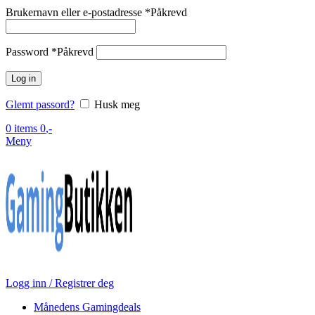
Brukernavn eller e-postadresse
*
Påkrevd
Password
*
Påkrevd
Log in
Glemt passord?
Husk meg
0
items
0
,-
Meny
Logg inn / Registrer deg
Månedens Gamingdeals