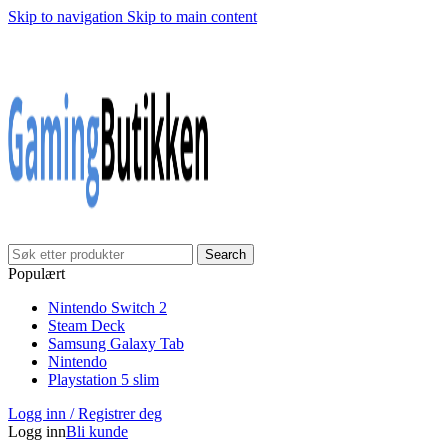
Skip to navigation
Skip to main content
Klarna Checkout
Gratis frakt over 999,-
✓
✓
✓
30 dager åpnet kjøp
Gratis frakt over 999,-
✓
Search
Populært
Nintendo Switch 2
Steam Deck
Samsung Galaxy Tab
Nintendo
Playstation 5 slim
Logg inn / Registrer deg
Logg inn
Bli kunde