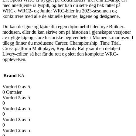
med anerkjente rallyspill, og her kan du sette deg bak rattet på
WRC-, WRC2- og Junior WRC-biler fra 2023-sesongen og
konkurrere med alle de aktuelle førerne, lagene og designene.
Du kan designe og kjøre din egen drømmebil i den nye Builder-
modusen, eller du kan skrive om på historien i gjenskapte versjoner
av nylige løp og store historiske begivenheter i Moments-modusen. I
tillegg finner du modusene Career, Championship, Time Trial,
Cross-platform Multiplayer, Regularity Rally samt en detaljert
Livery-editor, så her får du rett og slett den komplette WRC-
opplevelsen.
Brand
EA
Vurdert
0
av 5
0 Omtaler
Vurdert
5
av 5
0
Vurdert
4
av 5
0
Vurdert
3
av 5
0
Vurdert
2
av 5
0