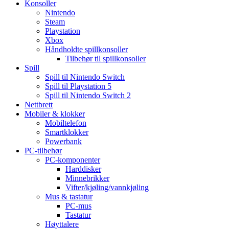
Konsoller
Nintendo
Steam
Playstation
Xbox
Håndholdte spillkonsoller
Tilbehør til spillkonsoller
Spill
Spill til Nintendo Switch
Spill til Playstation 5
Spill til Nintendo Switch 2
Nettbrett
Mobiler & klokker
Mobiltelefon
Smartklokker
Powerbank
PC-tilbehør
PC-komponenter
Harddisker
Minnebrikker
Vifter/kjøling/vannkjøling
Mus & tastatur
PC-mus
Tastatur
Høyttalere