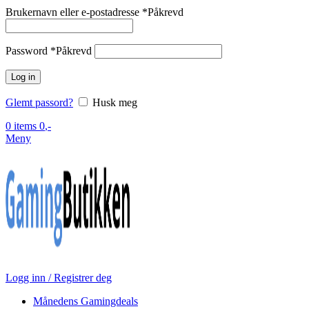
Brukernavn eller e-postadresse
*
Påkrevd
Password
*
Påkrevd
Log in
Glemt passord?
Husk meg
0
items
0
,-
Meny
Logg inn / Registrer deg
Månedens Gamingdeals