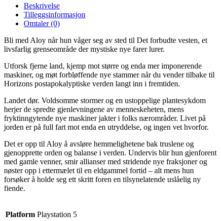
Beskrivelse
Tilleggsinformasjon
Omtaler (0)
Bli med Aloy når hun våger seg av sted til Det forbudte vesten, et
livsfarlig grenseområde der mystiske nye farer lurer.
Utforsk fjerne land, kjemp mot større og enda mer imponerende
maskiner, og møt forbløffende nye stammer når du vender tilbake til
Horizons postapokalyptiske verden langt inn i fremtiden.
Landet dør. Voldsomme stormer og en ustoppelige plantesykdom
herjer de spredte gjenlevningene av menneskeheten, mens
fryktinngytende nye maskiner jakter i folks nærområder. Livet på
jorden er på full fart mot enda en utryddelse, og ingen vet hvorfor.
Det er opp til Aloy å avsløre hemmelighetene bak truslene og
gjenopprette orden og balanse i verden. Undervis blir hun gjenforent
med gamle venner, smir allianser med stridende nye fraksjoner og
nøster opp i ettermælet til en eldgammel fortid – alt mens hun
forsøker å holde seg ett skritt foren en tilsynelatende uslåelig ny
fiende.
Platform
Playstation 5