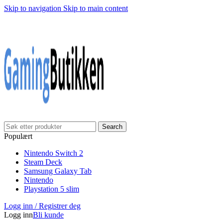
Skip to navigation
Skip to main content
Klarna Checkout
Gratis frakt over 999,-
✓
✓
✓
30 dager åpnet kjøp
Gratis frakt over 999,-
✓
Search
Populært
Nintendo Switch 2
Steam Deck
Samsung Galaxy Tab
Nintendo
Playstation 5 slim
Logg inn / Registrer deg
Logg inn
Bli kunde