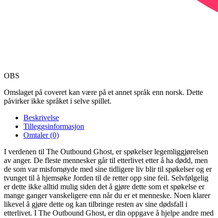
OBS
Omslaget på coveret kan være på et annet språk enn norsk. Dette
påvirker ikke språket i selve spillet.
Beskrivelse
Tilleggsinformasjon
Omtaler (0)
I verdenen til The Outbound Ghost, er spøkelser legemliggjørelsen
av anger. De fleste mennesker går til etterlivet etter å ha dødd, men
de som var misfornøyde med sine tidligere liv blir til spøkelser og er
tvunget til å hjemsøke Jorden til de retter opp sine feil. Selvfølgelig
er dette ikke alltid mulig siden det å gjøre dette som et spøkelse er
mange ganger vanskeligere enn når du er et menneske. Noen klarer
likevel å gjøre dette og kan tilbringe resten av sine dødsfall i
etterlivet. I The Outbound Ghost, er din oppgave å hjelpe andre med