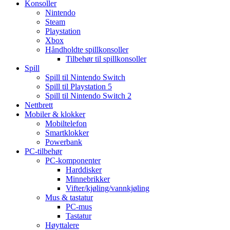
Konsoller
Nintendo
Steam
Playstation
Xbox
Håndholdte spillkonsoller
Tilbehør til spillkonsoller
Spill
Spill til Nintendo Switch
Spill til Playstation 5
Spill til Nintendo Switch 2
Nettbrett
Mobiler & klokker
Mobiltelefon
Smartklokker
Powerbank
PC-tilbehør
PC-komponenter
Harddisker
Minnebrikker
Vifter/kjøling/vannkjøling
Mus & tastatur
PC-mus
Tastatur
Høyttalere