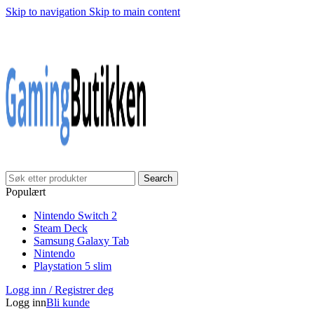
Skip to navigation
Skip to main content
Klarna Checkout
Gratis frakt over 999,-
✓
✓
✓
30 dager åpnet kjøp
Gratis frakt over 999,-
✓
Search
Populært
Nintendo Switch 2
Steam Deck
Samsung Galaxy Tab
Nintendo
Playstation 5 slim
Logg inn / Registrer deg
Logg inn
Bli kunde