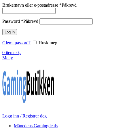
Brukernavn eller e-postadresse
*
Påkrevd
Password
*
Påkrevd
Log in
Glemt passord?
Husk meg
0
items
0
,-
Meny
Logg inn / Registrer deg
Månedens Gamingdeals