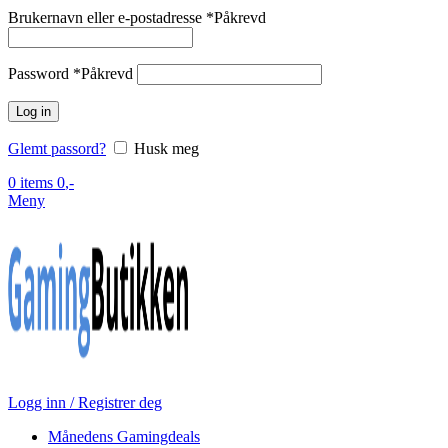
Brukernavn eller e-postadresse
*
Påkrevd
Password
*
Påkrevd
Log in
Glemt passord?
Husk meg
0
items
0
,-
Meny
Logg inn / Registrer deg
Månedens Gamingdeals