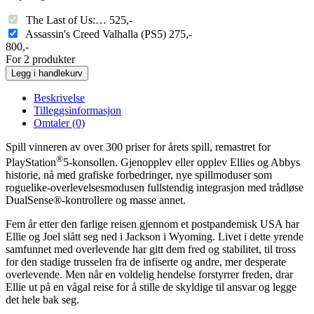
The Last of Us:…
525
,-
Assassin's Creed Valhalla (PS5)
275
,-
800
,-
For 2 produkter
Legg i handlekurv
Beskrivelse
Tilleggsinformasjon
Omtaler (0)
Spill vinneren av over 300 priser for årets spill, remastret for
®
PlayStation
5-konsollen. Gjenopplev eller opplev Ellies og Abbys
historie, nå med grafiske forbedringer, nye spillmoduser som
roguelike-overlevelsesmodusen fullstendig integrasjon med trådløse
DualSense®-kontrollere og masse annet.
Fem år etter den farlige reisen gjennom et postpandemisk USA har
Ellie og Joel slått seg ned i Jackson i Wyoming. Livet i dette yrende
samfunnet med overlevende har gitt dem fred og stabilitet, til tross
for den stadige trusselen fra de infiserte og andre, mer desperate
overlevende. Men når en voldelig hendelse forstyrrer freden, drar
Ellie ut på en vågal reise for å stille de skyldige til ansvar og legge
det hele bak seg.