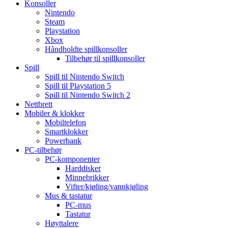
Konsoller
Nintendo
Steam
Playstation
Xbox
Håndholdte spillkonsoller
Tilbehør til spillkonsoller
Spill
Spill til Nintendo Switch
Spill til Playstation 5
Spill til Nintendo Switch 2
Nettbrett
Mobiler & klokker
Mobiltelefon
Smartklokker
Powerbank
PC-tilbehør
PC-komponenter
Harddisker
Minnebrikker
Vifter/kjøling/vannkjøling
Mus & tastatur
PC-mus
Tastatur
Høyttalere