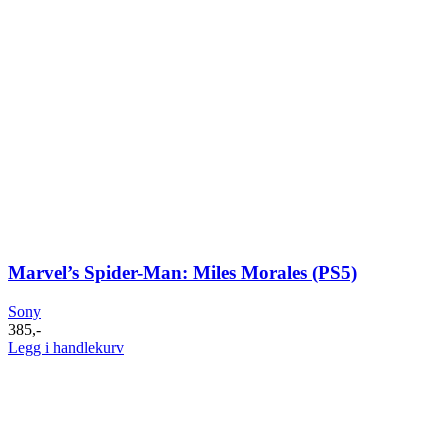
Marvel’s Spider-Man: Miles Morales (PS5)
Sony
385
,-
Legg i handlekurv