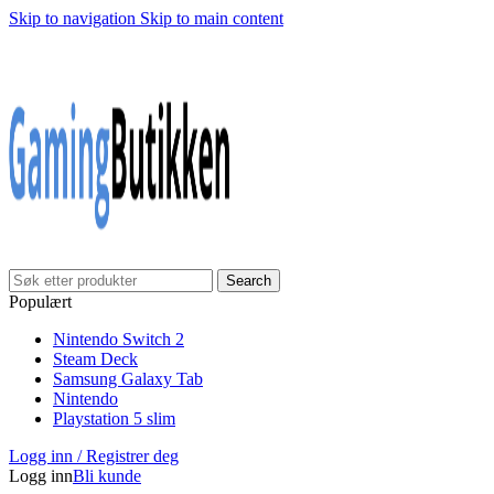
Skip to navigation
Skip to main content
Klarna Checkout
Gratis frakt over 999,-
✓
✓
✓
30 dager åpnet kjøp
Gratis frakt over 999,-
✓
Search
Populært
Nintendo Switch 2
Steam Deck
Samsung Galaxy Tab
Nintendo
Playstation 5 slim
Logg inn / Registrer deg
Logg inn
Bli kunde