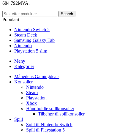
684 792MVA.
Search
Populært
Nintendo Switch 2
Steam Deck
Samsung Galaxy Tab
Nintendo
Playstation 5 slim
Meny
Kategorier
Månedens Gamingdeals
Konsoller
Nintendo
Steam
Playstation
Xbox
Håndholdte spillkonsoller
Tilbehør til spillkonsoller
Spill
Spill til Nintendo Switch
Spill til Playstation 5