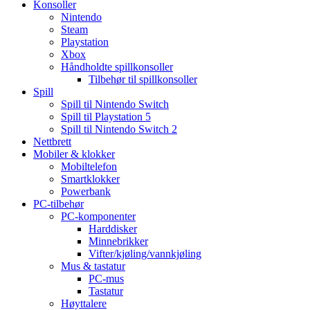
Konsoller
Nintendo
Steam
Playstation
Xbox
Håndholdte spillkonsoller
Tilbehør til spillkonsoller
Spill
Spill til Nintendo Switch
Spill til Playstation 5
Spill til Nintendo Switch 2
Nettbrett
Mobiler & klokker
Mobiltelefon
Smartklokker
Powerbank
PC-tilbehør
PC-komponenter
Harddisker
Minnebrikker
Vifter/kjøling/vannkjøling
Mus & tastatur
PC-mus
Tastatur
Høyttalere