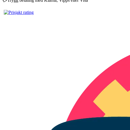
💳
Trygg betaling med Klarna, Vipps eller Visa