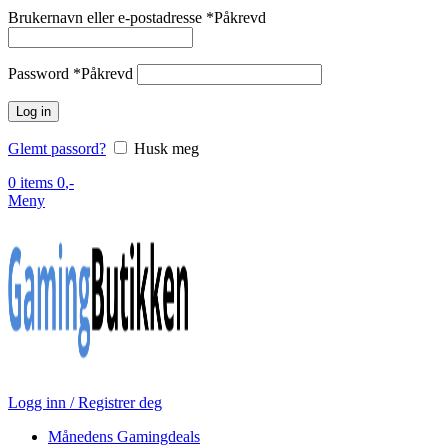
Brukernavn eller e-postadresse
*
Påkrevd
Password
*
Påkrevd
Log in
Glemt passord?
Husk meg
0
items
0
,-
Meny
Logg inn / Registrer deg
Månedens Gamingdeals