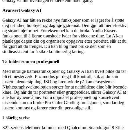
Galaxy AI blir hverdagen enklere enn noen gang.
Avansert Galaxy AI
Galaxy AI har fått en rekke nye funksjoner som er laget for å støtte
deg i studier, hobbyer og daglige gjøremål. Den gjør alt mer effektivt
og strømlinjeformet. For eksempel kan du bruke Audio Eraser-
funksjonen til å fjerne uønskede lyder fra videoene dine. La AI-en
planlegge dagen din og organisere oppgaver etter prioritet, slik at du
får gjort alt du trenger. Du kan til og med bruke den som en
studieassistent for å sikre kontinuerlig læring.
Ta bilder som en profesjonell
Med utrolige kamerafunksjoner og Galaxy AI kan hvert bilde du tar
bli et mesterverk. Pro-modus gir deg full kontroll, slik at du kan
justere blenderåpning, ISO og brennvidde på kamerasystemet.
Nightography-teknologien sørger for at nattbildene dine blir lysende
klare. Og når du tar portretter eller gruppebilder, sikrer Galaxy AI at
alle har øynene åpne. For å oppnå et profesjonelt og konsekvent
utseende kan du bruke Pro Color Grading-funksjonen, som lar deg
justere kontrast og farger etter din personlige stil.
Uslåelig ytelse
S25-seriens telefoner kommer med Qualcomm Snapdragon 8 Elite