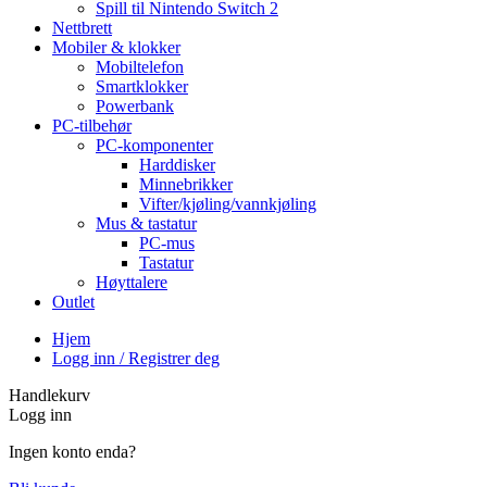
Spill til Nintendo Switch 2
Nettbrett
Mobiler & klokker
Mobiltelefon
Smartklokker
Powerbank
PC-tilbehør
PC-komponenter
Harddisker
Minnebrikker
Vifter/kjøling/vannkjøling
Mus & tastatur
PC-mus
Tastatur
Høyttalere
Outlet
Hjem
Logg inn / Registrer deg
Handlekurv
Logg inn
Ingen konto enda?