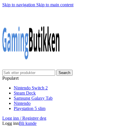
Skip to navigation
Skip to main content
Klarna Checkout
Gratis frakt over 999,-
✓
✓
✓
30 dager åpnet kjøp
Gratis frakt over 999,-
✓
Search
Populært
Nintendo Switch 2
Steam Deck
Samsung Galaxy Tab
Nintendo
Playstation 5 slim
Logg inn / Registrer deg
Logg inn
Bli kunde