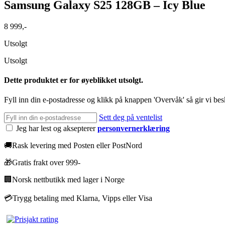
Samsung Galaxy S25 128GB – Icy Blue
8 999
,-
Utsolgt
Utsolgt
Dette produktet er for øyeblikket utsolgt.
Fyll inn din e-postadresse og klikk på knappen 'Overvåk' så gir vi besk
Sett deg på ventelist
Jeg har lest og aksepterer
personvernerklæring
🚚
Rask levering med Posten eller PostNord
🎁
Gratis frakt over 999-
🏢
Norsk nettbutikk med lager i Norge
💳
Trygg betaling med Klarna, Vipps eller Visa