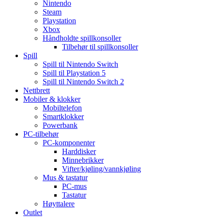
Nintendo
Steam
Playstation
Xbox
Håndholdte spillkonsoller
Tilbehør til spillkonsoller
Spill
Spill til Nintendo Switch
Spill til Playstation 5
Spill til Nintendo Switch 2
Nettbrett
Mobiler & klokker
Mobiltelefon
Smartklokker
Powerbank
PC-tilbehør
PC-komponenter
Harddisker
Minnebrikker
Vifter/kjøling/vannkjøling
Mus & tastatur
PC-mus
Tastatur
Høyttalere
Outlet