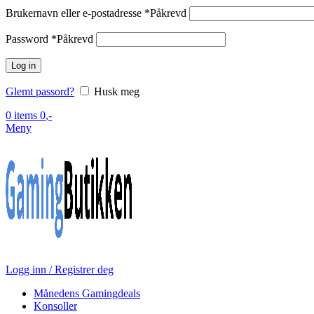
Brukernavn eller e-postadresse
*
Påkrevd
Password
*
Påkrevd
Log in
Glemt passord?
Husk meg
0
items
0
,-
Meny
Logg inn / Registrer deg
Månedens Gamingdeals
Konsoller