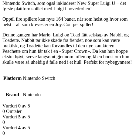
Nintendo Switch, som også inkluderer New Super Luigi U – det
første plattformspillet med Luigi i hovedrollen!
Opptil fire spillere kan nyte 164 baner, når som helst og hvor som
helst – alt som kreves er en Joy-Con per spiller!
Denne gangen har Mario, Luigi og Toad fått selskap av Nabbit og
Toadette. Nabbit tar ikke skade fra fiender, noe som kan være
praktisk, og Toadette kan forvandles til den nye karakteren
Peachette om hun får tak i en «Super Crown». Da kan hun hoppe
ekstra høyt, sveve langsomt gjennom luften og få en boost om hun
skulle være så uheldig å falle ned i et hull. Perfekt for nybegynnere!
Platform
Nintendo Switch
Brand
Nintendo
Vurdert
0
av 5
0 Omtaler
Vurdert
5
av 5
0
Vurdert
4
av 5
0