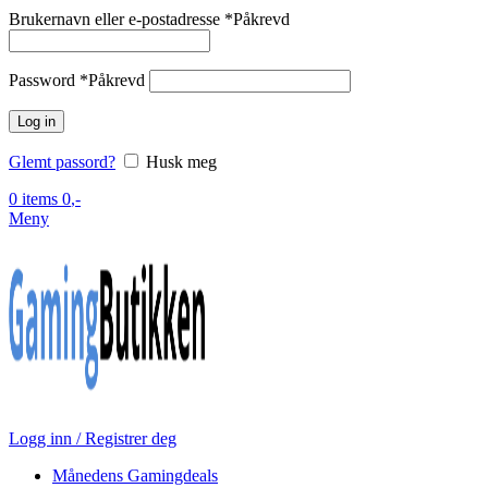
Brukernavn eller e-postadresse
*
Påkrevd
Password
*
Påkrevd
Log in
Glemt passord?
Husk meg
0
items
0
,-
Meny
Logg inn / Registrer deg
Månedens Gamingdeals