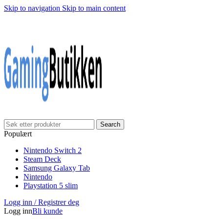
Skip to navigation
Skip to main content
Klarna Checkout
Gratis frakt over 999,-
✓
✓
✓
30 dager åpnet kjøp
Gratis frakt over 999,-
✓
Search
Populært
Nintendo Switch 2
Steam Deck
Samsung Galaxy Tab
Nintendo
Playstation 5 slim
Logg inn / Registrer deg
Logg inn
Bli kunde