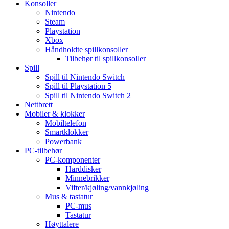
Konsoller
Nintendo
Steam
Playstation
Xbox
Håndholdte spillkonsoller
Tilbehør til spillkonsoller
Spill
Spill til Nintendo Switch
Spill til Playstation 5
Spill til Nintendo Switch 2
Nettbrett
Mobiler & klokker
Mobiltelefon
Smartklokker
Powerbank
PC-tilbehør
PC-komponenter
Harddisker
Minnebrikker
Vifter/kjøling/vannkjøling
Mus & tastatur
PC-mus
Tastatur
Høyttalere