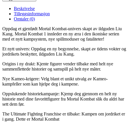
Beskrivelse
Tilleggsinformasjon
Omtaler (0)
Oppdag et gjenfødt Mortal Kombat-univers skapt av ildguden Liu
Kang. Mortal Kombat 1 innleder en ny æra i den ikoniske serien
med et nytt kampsystem, nye spillmoduser og fataliteter!
Et nytt univers: Oppdag en ny begynnelse, skapt av tidens vokter og
jordrikets beskytter, ildguden Liu Kang.
Origins i ny drakt: Kjente figurer vender tilbake med helt nye
sammenflettede historier og samspill på helt nye måter.
Nye Kameo-krigere: Velg blant et unikt utvalg av Kameo-
kampfeller som kan hjelpe deg i kampene.
Oppslukende historiekampanje: Kjemp deg gjennom en helt ny
historie med dine favorittfigurer fra Mortal Kombat slik du aldri har
sett dem før.
The Ultimate Fighting Franchise er tilbake: Kampen om jordriket er
i gang. Dette er Mortal Kombat