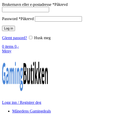
Brukernavn eller e-postadresse
*
Påkrevd
Password
*
Påkrevd
Log in
Glemt passord?
Husk meg
0
items
0
,-
Meny
Logg inn / Registrer deg
Månedens Gamingdeals