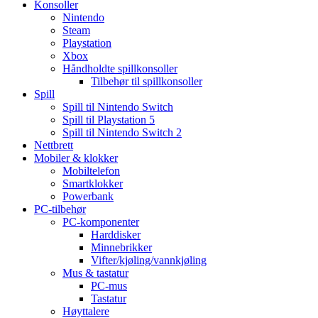
Konsoller
Nintendo
Steam
Playstation
Xbox
Håndholdte spillkonsoller
Tilbehør til spillkonsoller
Spill
Spill til Nintendo Switch
Spill til Playstation 5
Spill til Nintendo Switch 2
Nettbrett
Mobiler & klokker
Mobiltelefon
Smartklokker
Powerbank
PC-tilbehør
PC-komponenter
Harddisker
Minnebrikker
Vifter/kjøling/vannkjøling
Mus & tastatur
PC-mus
Tastatur
Høyttalere