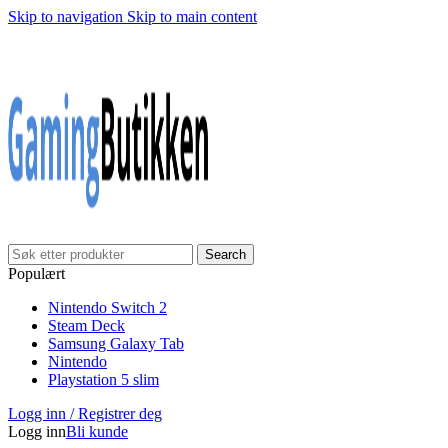
Skip to navigation
Skip to main content
Klarna Checkout
Gratis frakt over 999,-
✓
✓
✓
30 dager åpnet kjøp
Gratis frakt over 999,-
✓
Search
Populært
Nintendo Switch 2
Steam Deck
Samsung Galaxy Tab
Nintendo
Playstation 5 slim
Logg inn / Registrer deg
Logg inn
Bli kunde