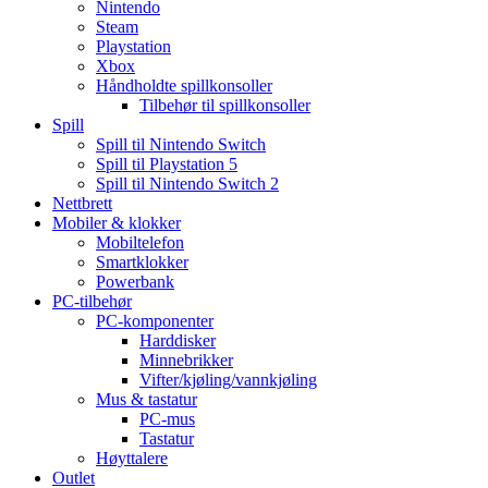
Nintendo
Steam
Playstation
Xbox
Håndholdte spillkonsoller
Tilbehør til spillkonsoller
Spill
Spill til Nintendo Switch
Spill til Playstation 5
Spill til Nintendo Switch 2
Nettbrett
Mobiler & klokker
Mobiltelefon
Smartklokker
Powerbank
PC-tilbehør
PC-komponenter
Harddisker
Minnebrikker
Vifter/kjøling/vannkjøling
Mus & tastatur
PC-mus
Tastatur
Høyttalere
Outlet