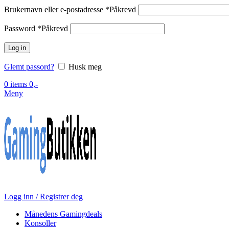
Brukernavn eller e-postadresse
*
Påkrevd
Password
*
Påkrevd
Log in
Glemt passord?
Husk meg
0
items
0
,-
Meny
Logg inn / Registrer deg
Månedens Gamingdeals
Konsoller