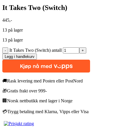
It Takes Two (Switch)
445
,-
13 på lager
13 på lager
It Takes Two (Switch) antall
Legg i handlekurv
🚚
Rask levering med Posten eller PostNord
🎁
Gratis frakt over 999-
🏢
Norsk nettbutikk med lager i Norge
💳
Trygg betaling med Klarna, Vipps eller Visa