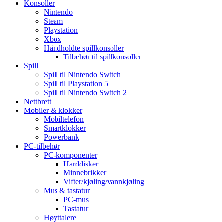
Konsoller
Nintendo
Steam
Playstation
Xbox
Håndholdte spillkonsoller
Tilbehør til spillkonsoller
Spill
Spill til Nintendo Switch
Spill til Playstation 5
Spill til Nintendo Switch 2
Nettbrett
Mobiler & klokker
Mobiltelefon
Smartklokker
Powerbank
PC-tilbehør
PC-komponenter
Harddisker
Minnebrikker
Vifter/kjøling/vannkjøling
Mus & tastatur
PC-mus
Tastatur
Høyttalere