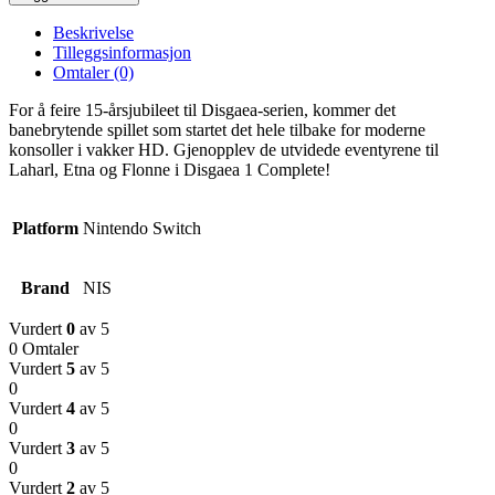
Beskrivelse
Tilleggsinformasjon
Omtaler (0)
For å feire 15-årsjubileet til Disgaea-serien, kommer det
banebrytende spillet som startet det hele tilbake for moderne
konsoller i vakker HD. Gjenopplev de utvidede eventyrene til
Laharl, Etna og Flonne i Disgaea 1 Complete!
Platform
Nintendo Switch
Brand
NIS
Vurdert
0
av 5
0 Omtaler
Vurdert
5
av 5
0
Vurdert
4
av 5
0
Vurdert
3
av 5
0
Vurdert
2
av 5