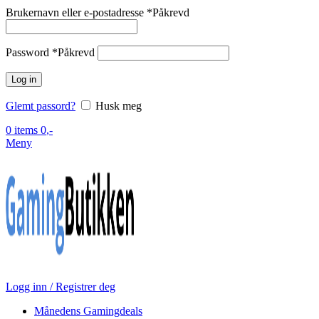
Brukernavn eller e-postadresse
*
Påkrevd
Password
*
Påkrevd
Log in
Glemt passord?
Husk meg
0
items
0
,-
Meny
Logg inn / Registrer deg
Månedens Gamingdeals