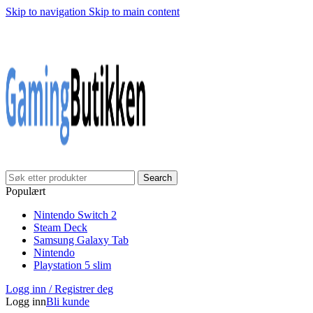
Skip to navigation
Skip to main content
Klarna Checkout
Gratis frakt over 999,-
✓
✓
✓
30 dager åpnet kjøp
Gratis frakt over 999,-
✓
Search
Populært
Nintendo Switch 2
Steam Deck
Samsung Galaxy Tab
Nintendo
Playstation 5 slim
Logg inn / Registrer deg
Logg inn
Bli kunde