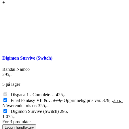
+
Digimon Survive (Switch)
Bandai Namco
295
,-
5 på lager
Disgaea 1 - Complete…
425
,-
Final Fantasy VII &…
379
,-
Opprinnelig pris var: 379,-.
355
,-
Nåværende pris er: 355,-.
Digimon Survive (Switch)
295
,-
1 075
,-
For 3 produkter
Legg i handlekurv