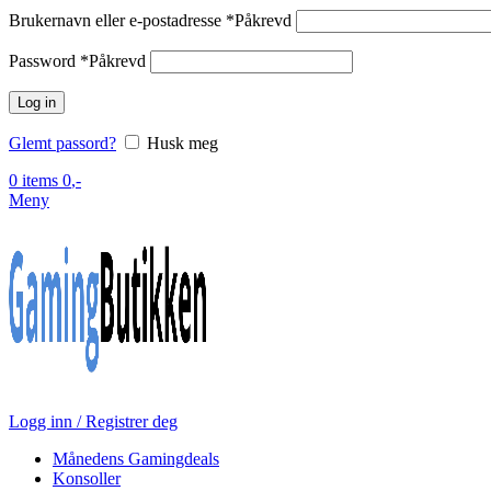
Brukernavn eller e-postadresse
*
Påkrevd
Password
*
Påkrevd
Log in
Glemt passord?
Husk meg
0
items
0
,-
Meny
Logg inn / Registrer deg
Månedens Gamingdeals
Konsoller