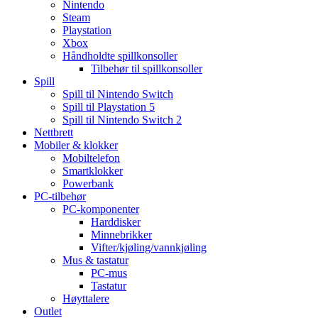
Nintendo
Steam
Playstation
Xbox
Håndholdte spillkonsoller
Tilbehør til spillkonsoller
Spill
Spill til Nintendo Switch
Spill til Playstation 5
Spill til Nintendo Switch 2
Nettbrett
Mobiler & klokker
Mobiltelefon
Smartklokker
Powerbank
PC-tilbehør
PC-komponenter
Harddisker
Minnebrikker
Vifter/kjøling/vannkjøling
Mus & tastatur
PC-mus
Tastatur
Høyttalere
Outlet