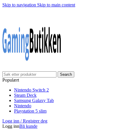
Skip to navigation
Skip to main content
Klarna Checkout
Gratis frakt over 999,-
✓
✓
✓
30 dager åpnet kjøp
Gratis frakt over 999,-
✓
Search
Populært
Nintendo Switch 2
Steam Deck
Samsung Galaxy Tab
Nintendo
Playstation 5 slim
Logg inn / Registrer deg
Logg inn
Bli kunde