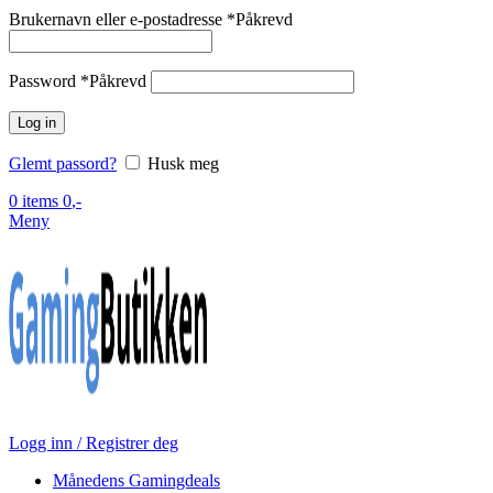
Brukernavn eller e-postadresse
*
Påkrevd
Password
*
Påkrevd
Log in
Glemt passord?
Husk meg
0
items
0
,-
Meny
Logg inn / Registrer deg
Månedens Gamingdeals