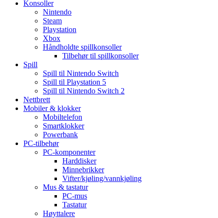
Konsoller
Nintendo
Steam
Playstation
Xbox
Håndholdte spillkonsoller
Tilbehør til spillkonsoller
Spill
Spill til Nintendo Switch
Spill til Playstation 5
Spill til Nintendo Switch 2
Nettbrett
Mobiler & klokker
Mobiltelefon
Smartklokker
Powerbank
PC-tilbehør
PC-komponenter
Harddisker
Minnebrikker
Vifter/kjøling/vannkjøling
Mus & tastatur
PC-mus
Tastatur
Høyttalere