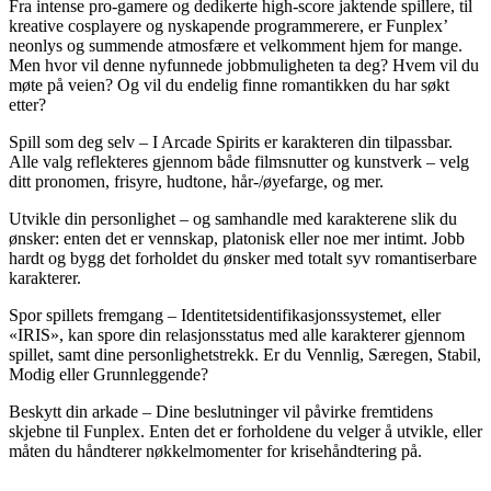
Fra intense pro-gamere og dedikerte high-score jaktende spillere, til
kreative cosplayere og nyskapende programmerere, er Funplex’
neonlys og summende atmosfære et velkomment hjem for mange.
Men hvor vil denne nyfunnede jobbmuligheten ta deg? Hvem vil du
møte på veien? Og vil du endelig finne romantikken du har søkt
etter?
Spill som deg selv – I Arcade Spirits er karakteren din tilpassbar.
Alle valg reflekteres gjennom både filmsnutter og kunstverk – velg
ditt pronomen, frisyre, hudtone, hår-/øyefarge, og mer.
Utvikle din personlighet – og samhandle med karakterene slik du
ønsker: enten det er vennskap, platonisk eller noe mer intimt. Jobb
hardt og bygg det forholdet du ønsker med totalt syv romantiserbare
karakterer.
Spor spillets fremgang – Identitetsidentifikasjonssystemet, eller
«IRIS», kan spore din relasjonsstatus med alle karakterer gjennom
spillet, samt dine personlighetstrekk. Er du Vennlig, Særegen, Stabil,
Modig eller Grunnleggende?
Beskytt din arkade – Dine beslutninger vil påvirke fremtidens
skjebne til Funplex. Enten det er forholdene du velger å utvikle, eller
måten du håndterer nøkkelmomenter for krisehåndtering på.