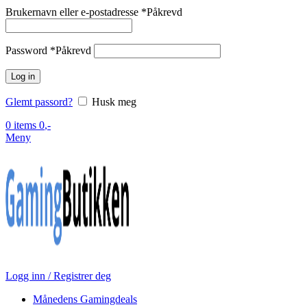
Brukernavn eller e-postadresse
*
Påkrevd
Password
*
Påkrevd
Log in
Glemt passord?
Husk meg
0
items
0
,-
Meny
Logg inn / Registrer deg
Månedens Gamingdeals