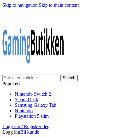
Skip to navigation
Skip to main content
Klarna Checkout
Gratis frakt over 999,-
✓
✓
✓
30 dager åpnet kjøp
Gratis frakt over 999,-
✓
Search
Populært
Nintendo Switch 2
Steam Deck
Samsung Galaxy Tab
Nintendo
Playstation 5 slim
Logg inn / Registrer deg
Logg inn
Bli kunde