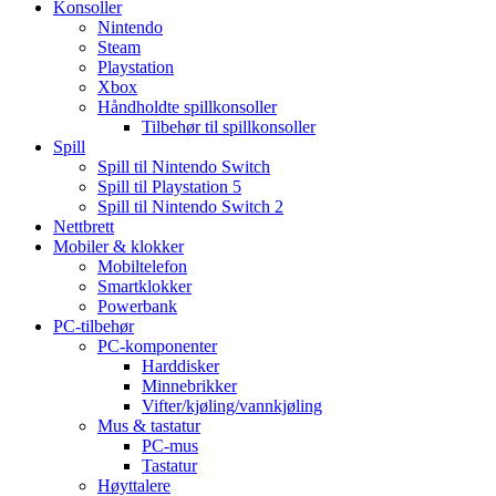
Konsoller
Nintendo
Steam
Playstation
Xbox
Håndholdte spillkonsoller
Tilbehør til spillkonsoller
Spill
Spill til Nintendo Switch
Spill til Playstation 5
Spill til Nintendo Switch 2
Nettbrett
Mobiler & klokker
Mobiltelefon
Smartklokker
Powerbank
PC-tilbehør
PC-komponenter
Harddisker
Minnebrikker
Vifter/kjøling/vannkjøling
Mus & tastatur
PC-mus
Tastatur
Høyttalere