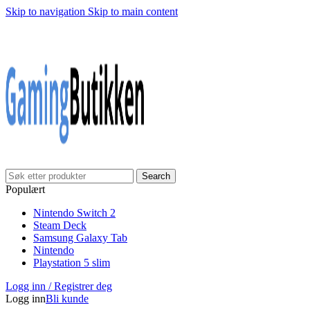
Skip to navigation
Skip to main content
Klarna Checkout
Gratis frakt over 999,-
✓
✓
✓
30 dager åpnet kjøp
Gratis frakt over 999,-
✓
Search
Populært
Nintendo Switch 2
Steam Deck
Samsung Galaxy Tab
Nintendo
Playstation 5 slim
Logg inn / Registrer deg
Logg inn
Bli kunde