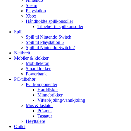
Nintendo
Steam
Playstation
Xbox
Håndholdte spillkonsoller
Tilbehør til spillkonsoller
Spill
Spill til Nintendo Switch
Spill til Playstation 5
Spill til Nintendo Switch 2
Nettbrett
Mobiler & klokker
Mobiltelefon
Smartklokker
Powerbank
PC-tilbehør
PC-komponenter
Harddisker
Minnebrikker
Vifter/kjøling/vannkjøling
Mus & tastatur
PC-mus
Tastatur
Høyttalere
Outlet