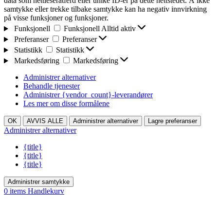
data som nettleseratferd eller unike ID-er på dette nettstedet. Å ikke
samtykke eller trekke tilbake samtykke kan ha negativ innvirkning
på visse funksjoner og funksjoner.
Funksjonell
Funksjonell
Alltid aktiv
Preferanser
Preferanser
Statistikk
Statistikk
Markedsføring
Markedsføring
Administrer alternativer
Behandle tjenester
Administrer {vendor_count}-leverandører
Les mer om disse formålene
OK
AVVIS ALLE
Administrer alternativer
Lagre preferanser
Administrer alternativer
{title}
{title}
{title}
Administrer samtykke
0
items
Handlekurv