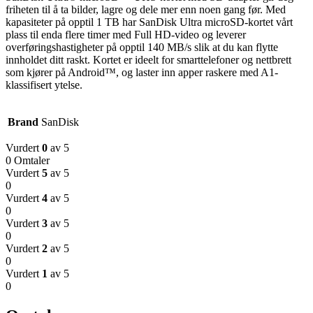
friheten til å ta bilder, lagre og dele mer enn noen gang før. Med
kapasiteter på opptil 1 TB har SanDisk Ultra microSD-kortet vårt
plass til enda flere timer med Full HD-video og leverer
overføringshastigheter på opptil 140 MB/s slik at du kan flytte
innholdet ditt raskt. Kortet er ideelt for smarttelefoner og nettbrett
som kjører på Android™, og laster inn apper raskere med A1-
klassifisert ytelse.
Brand
SanDisk
Vurdert
0
av 5
0 Omtaler
Vurdert
5
av 5
0
Vurdert
4
av 5
0
Vurdert
3
av 5
0
Vurdert
2
av 5
0
Vurdert
1
av 5
0