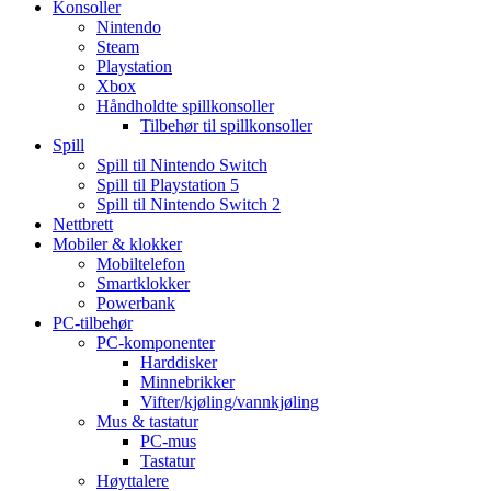
Konsoller
Nintendo
Steam
Playstation
Xbox
Håndholdte spillkonsoller
Tilbehør til spillkonsoller
Spill
Spill til Nintendo Switch
Spill til Playstation 5
Spill til Nintendo Switch 2
Nettbrett
Mobiler & klokker
Mobiltelefon
Smartklokker
Powerbank
PC-tilbehør
PC-komponenter
Harddisker
Minnebrikker
Vifter/kjøling/vannkjøling
Mus & tastatur
PC-mus
Tastatur
Høyttalere