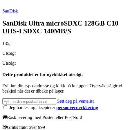
SanDisk
SanDisk Ultra microSDXC 128GB C10
UHS-I SDXC 140MB/S
135
,-
Utsolgt
Utsolgt
Dette produktet er for øyeblikket utsolgt.
Fyll inn din e-postadresse og klikk på knappen 'Overvåk' så gir vi
beskjed når det er tilbake på lager.
Sett deg på ventelist
Jeg har lest og aksepterer
personvernerklæring
🚚
Rask levering med Posten eller PostNord
🎁
Gratis frakt over 999-