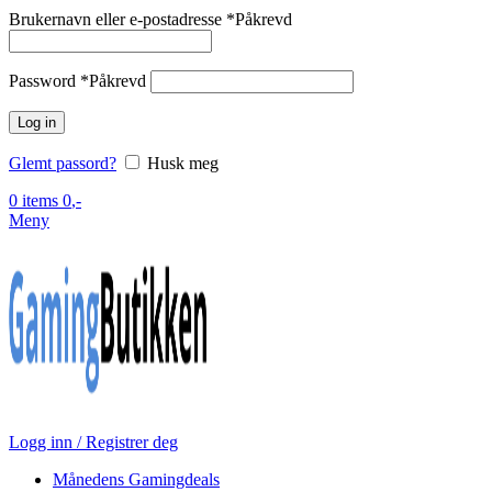
Brukernavn eller e-postadresse
*
Påkrevd
Password
*
Påkrevd
Log in
Glemt passord?
Husk meg
0
items
0
,-
Meny
Logg inn / Registrer deg
Månedens Gamingdeals