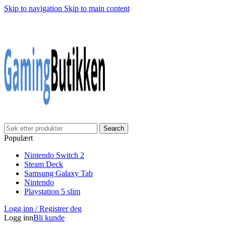
Skip to navigation
Skip to main content
Klarna Checkout
Gratis frakt over 999,-
✓
✓
✓
30 dager åpnet kjøp
Gratis frakt over 999,-
✓
Search
Populært
Nintendo Switch 2
Steam Deck
Samsung Galaxy Tab
Nintendo
Playstation 5 slim
Logg inn / Registrer deg
Logg inn
Bli kunde