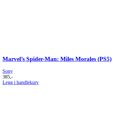
Marvel’s Spider-Man: Miles Morales (PS5)
Sony
385
,-
Legg i handlekurv