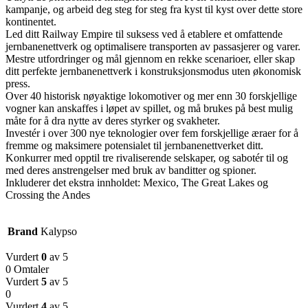
kampanje, og arbeid deg steg for steg fra kyst til kyst over dette store
kontinentet.
Led ditt Railway Empire til suksess ved å etablere et omfattende
jernbanenettverk og optimalisere transporten av passasjerer og varer.
Mestre utfordringer og mål gjennom en rekke scenarioer, eller skap
ditt perfekte jernbanenettverk i konstruksjonsmodus uten økonomisk
press.
Over 40 historisk nøyaktige lokomotiver og mer enn 30 forskjellige
vogner kan anskaffes i løpet av spillet, og må brukes på best mulig
måte for å dra nytte av deres styrker og svakheter.
Investér i over 300 nye teknologier over fem forskjellige æraer for å
fremme og maksimere potensialet til jernbanenettverket ditt.
Konkurrer med opptil tre rivaliserende selskaper, og sabotér til og
med deres anstrengelser med bruk av banditter og spioner.
Inkluderer det ekstra innholdet: Mexico, The Great Lakes og
Crossing the Andes
Brand
Kalypso
Vurdert
0
av 5
0 Omtaler
Vurdert
5
av 5
0
Vurdert
4
av 5