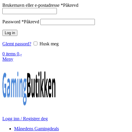
Brukernavn eller e-postadresse
*
Påkrevd
Password
*
Påkrevd
Log in
Glemt passord?
Husk meg
0
items
0
,-
Meny
Logg inn / Registrer deg
Månedens Gamingdeals