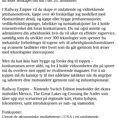
du leder selskapet ditt inn i det 20. århundret!
I Railway Empire vil du skape et omfattende og vidtrekkende
jernbanenettverk, kjøpe over 40 forskjellige tog modellert med
ekstraordinær detalj, og kjøpe eller bygge jernbanestasjoner,
vedlikeholdsbygninger, fabrikker og turistattraksjoner for å holde
reisenettverket ditt foran konkurransen. Du må også ansette og
administrere din arbeidsstokk hvis du vil sikre en effektiv togservice,
samtidig som du utvikler over 300 teknologier som spenner fra
mekaniske forbedringer til togene selv til arbeidsplassinfrastrukturer
og avanserte fasiliteter etter hvert som du går gjennom fem æraer
med teknologiske innovasjoner.
Men du kan ikke bare bygge og forske deg til toppen –
konkurransen sover aldri, og for å holde virksomheten din på sporet
må du overleve mot opptil tre rivaliserende magnater. For å nå
toppen må du kanskje ty til mer nådeløse taktikker når du angriper
og saboterer dine motstandere gjennom raid og industrispionasje.
Railway Empire – Nintendo Switch Edition inneholder det ekstra
innholdet Mexico, The Great Lakes og Crossing the Andes som
låser opp nye scenarioer på regionale kart, ekstra lydspor,
lokomotiver, samt introduksjonen av natt- og snømodus.
Funksjoner:
Utnytt de økonomiske mulighetene i USA i en omfattende