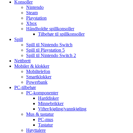
Konsoller
Nintendo
Steam
Playstation
Xbox
Håndholdte spillkonsoller
Tilbehør til spillkonsoller
Spill
Spill til Nintendo Switch
Spill til Playstation 5
Spill til Nintendo Switch 2
Nettbrett
Mobiler & klokker
Mobiltelefon
Smartklokker
Powerbank
PC-tilbehør
PC-komponenter
Harddisker
Minnebrikker
Vifter/kjøling/vannkjøling
Mus & tastatur
PC-mus
Tastatur
Høyttalere