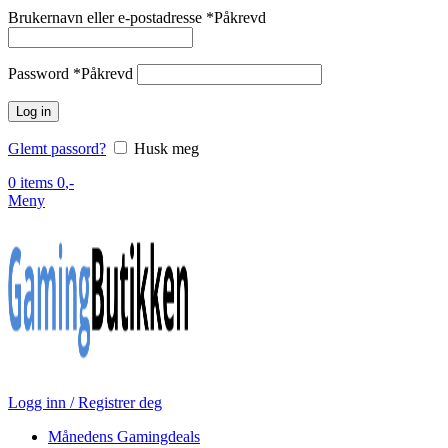
Brukernavn eller e-postadresse
*
Påkrevd
Password
*
Påkrevd
Log in
Glemt passord?
Husk meg
0
items
0
,-
Meny
Logg inn / Registrer deg
Månedens Gamingdeals