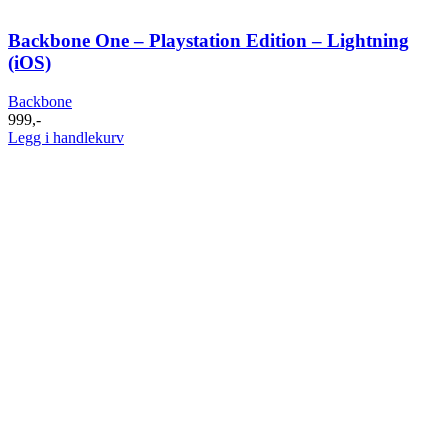
Backbone One – Playstation Edition – Lightning
(iOS)
Backbone
999
,-
Legg i handlekurv