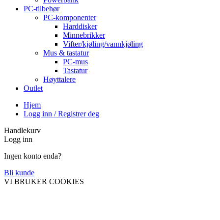
PC-tilbehør
PC-komponenter
Harddisker
Minnebrikker
Vifter/kjøling/vannkjøling
Mus & tastatur
PC-mus
Tastatur
Høyttalere
Outlet
Hjem
Logg inn / Registrer deg
Handlekurv
Logg inn
Ingen konto enda?
Bli kunde
VI BRUKER COOKIES