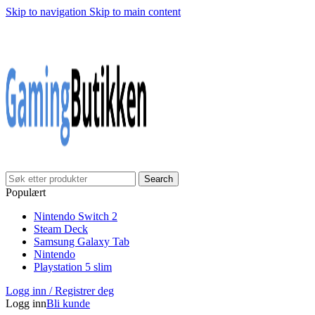
Skip to navigation
Skip to main content
Klarna Checkout
Gratis frakt over 999,-
✓
✓
✓
30 dager åpnet kjøp
Gratis frakt over 999,-
✓
Search
Populært
Nintendo Switch 2
Steam Deck
Samsung Galaxy Tab
Nintendo
Playstation 5 slim
Logg inn / Registrer deg
Logg inn
Bli kunde