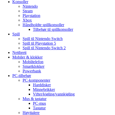
Konsoller
Nintendo
Steam
Playstation
Xbox
Håndholdte spillkonsoller
Tilbehør til spillkonsoller
Spill
Spill til Nintendo Switch
Spill til Playstation 5
Spill til Nintendo Switch 2
Nettbrett
Mobiler & klokker
Mobiltelefon
Smartklokker
Powerbank
PC-tilbehør
PC-komponenter
Harddisker
Minnebrikker
Vifter/kjøling/vannkjøling
Mus & tastatur
PC-mus
Tastatur
Høyttalere