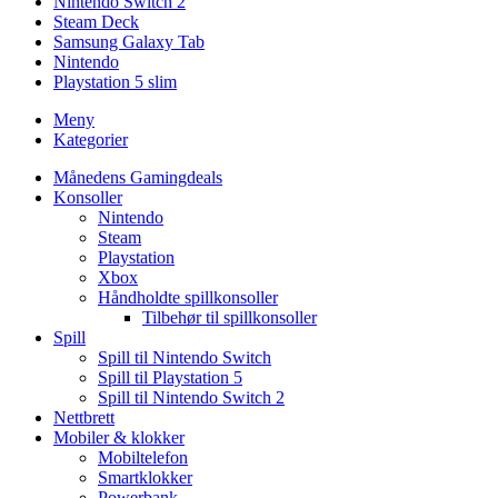
Nintendo Switch 2
Steam Deck
Samsung Galaxy Tab
Nintendo
Playstation 5 slim
Meny
Kategorier
Månedens Gamingdeals
Konsoller
Nintendo
Steam
Playstation
Xbox
Håndholdte spillkonsoller
Tilbehør til spillkonsoller
Spill
Spill til Nintendo Switch
Spill til Playstation 5
Spill til Nintendo Switch 2
Nettbrett
Mobiler & klokker
Mobiltelefon
Smartklokker
Powerbank