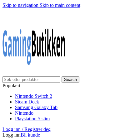
Skip to navigation
Skip to main content
Klarna Checkout
Gratis frakt over 999,-
✓
✓
✓
30 dager åpnet kjøp
Gratis frakt over 999,-
✓
Search
Populært
Nintendo Switch 2
Steam Deck
Samsung Galaxy Tab
Nintendo
Playstation 5 slim
Logg inn / Registrer deg
Logg inn
Bli kunde