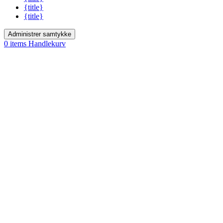
{title}
{title}
Administrer samtykke
0
items
Handlekurv