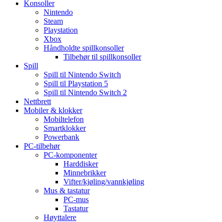
Konsoller
Nintendo
Steam
Playstation
Xbox
Håndholdte spillkonsoller
Tilbehør til spillkonsoller
Spill
Spill til Nintendo Switch
Spill til Playstation 5
Spill til Nintendo Switch 2
Nettbrett
Mobiler & klokker
Mobiltelefon
Smartklokker
Powerbank
PC-tilbehør
PC-komponenter
Harddisker
Minnebrikker
Vifter/kjøling/vannkjøling
Mus & tastatur
PC-mus
Tastatur
Høyttalere