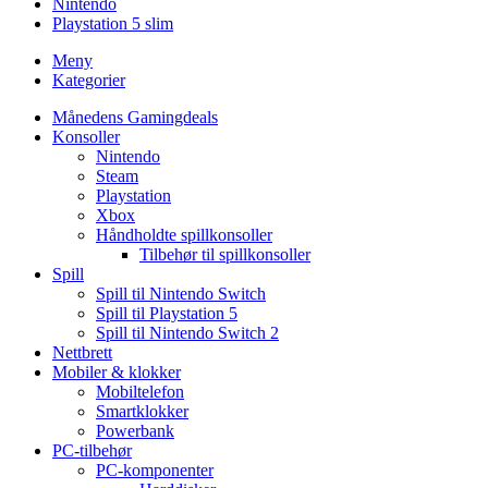
Nintendo
Playstation 5 slim
Meny
Kategorier
Månedens Gamingdeals
Konsoller
Nintendo
Steam
Playstation
Xbox
Håndholdte spillkonsoller
Tilbehør til spillkonsoller
Spill
Spill til Nintendo Switch
Spill til Playstation 5
Spill til Nintendo Switch 2
Nettbrett
Mobiler & klokker
Mobiltelefon
Smartklokker
Powerbank
PC-tilbehør
PC-komponenter