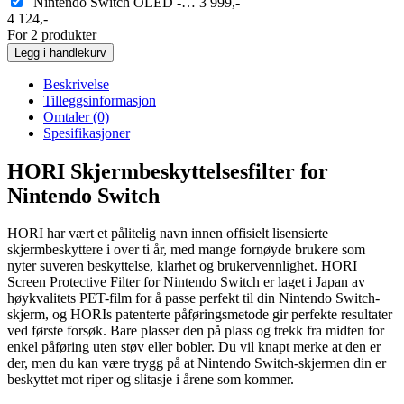
Nintendo Switch OLED -…
3 999
,-
4 124
,-
For 2 produkter
Legg i handlekurv
Beskrivelse
Tilleggsinformasjon
Omtaler (0)
Spesifikasjoner
HORI Skjermbeskyttelsesfilter for
Nintendo Switch
HORI har vært et pålitelig navn innen offisielt lisensierte
skjermbeskyttere i over ti år, med mange fornøyde brukere som
nyter suveren beskyttelse, klarhet og brukervennlighet. HORI
Screen Protective Filter for Nintendo Switch er laget i Japan av
høykvalitets PET-film for å passe perfekt til din Nintendo Switch-
skjerm, og HORIs patenterte påføringsmetode gir perfekte resultater
ved første forsøk. Bare plasser den på plass og trekk fra midten for
enkel påføring uten støv eller bobler. Du vil knapt merke at den er
der, men du kan være trygg på at Nintendo Switch-skjermen din er
beskyttet mot riper og slitasje i årene som kommer.