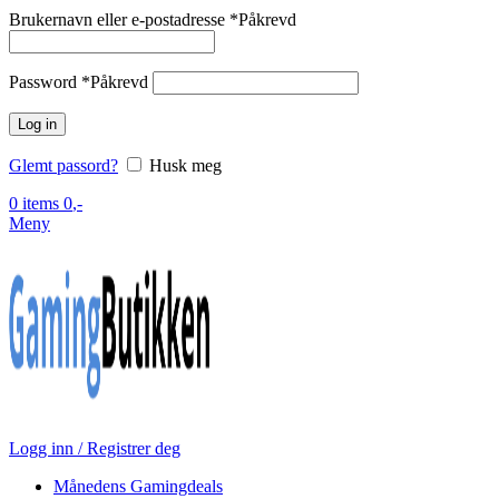
Brukernavn eller e-postadresse
*
Påkrevd
Password
*
Påkrevd
Log in
Glemt passord?
Husk meg
0
items
0
,-
Meny
Logg inn / Registrer deg
Månedens Gamingdeals