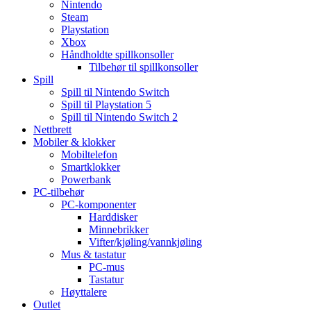
Nintendo
Steam
Playstation
Xbox
Håndholdte spillkonsoller
Tilbehør til spillkonsoller
Spill
Spill til Nintendo Switch
Spill til Playstation 5
Spill til Nintendo Switch 2
Nettbrett
Mobiler & klokker
Mobiltelefon
Smartklokker
Powerbank
PC-tilbehør
PC-komponenter
Harddisker
Minnebrikker
Vifter/kjøling/vannkjøling
Mus & tastatur
PC-mus
Tastatur
Høyttalere
Outlet