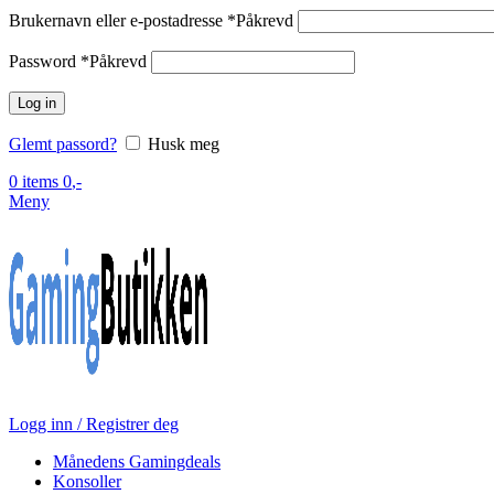
Brukernavn eller e-postadresse
*
Påkrevd
Password
*
Påkrevd
Log in
Glemt passord?
Husk meg
0
items
0
,-
Meny
Logg inn / Registrer deg
Månedens Gamingdeals
Konsoller